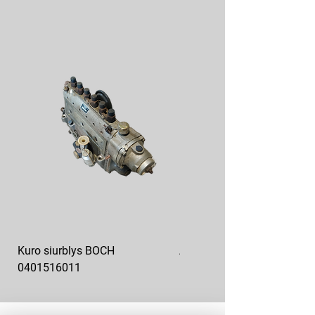
Kuro siurblys BOCH
Aukšto slėgio kuro siurblys
0401516011
10x10-03