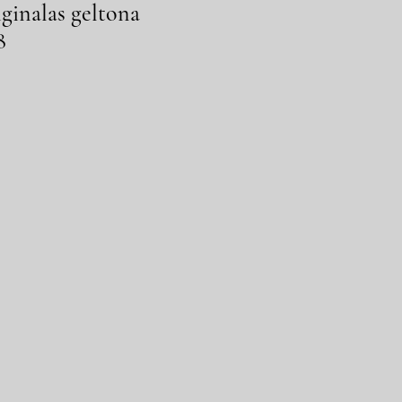
iginalas geltona
8