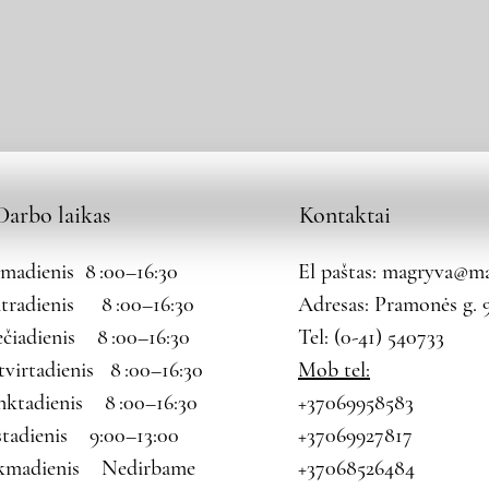
Darbo laikas
Kontaktai
rmadienis 8 :00–16:30
El paštas:
magryva@mag
tradienis 8 :00–16:30
Adresas: Pramonės g. 9
ečiadienis 8 :00–16:30
Tel: (0-41) 540733
tvirtadienis 8 :00–16:30
Mob tel:
nktadienis 8 :00–16:30
+37069958583
štadienis 9:00–13:00
+37069927817
kmadienis Nedirbame
+37068526484