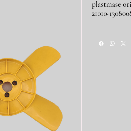
plastmase or
21010-130800