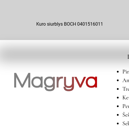
Kuro siurblys BOCH 0401516011
Pi
An
Tr
Ke
Pe
Še
Se