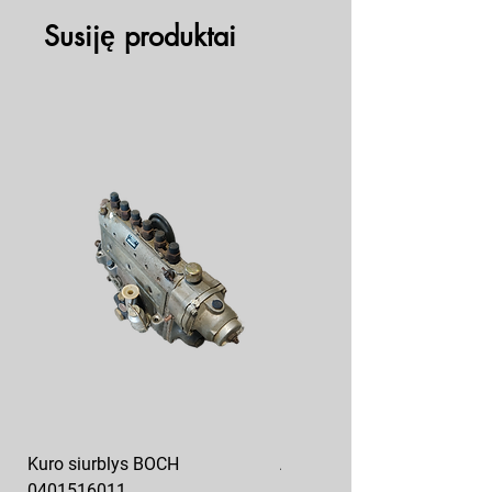
Susiję produktai
Kuro siurblys BOCH
Aukšto slėgio kuro siurblys
0401516011
10x10-03