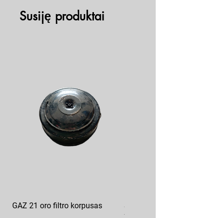
Susiję produktai
GAZ 21 oro filtro korpusas
Sankabos diskas FORD F3
7550-K