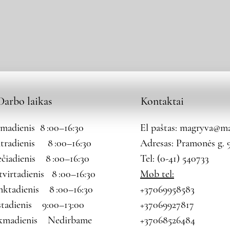
Darbo laikas
Kontaktai
rmadienis 8 :00–16:30
El paštas:
magryva@mag
tradienis 8 :00–16:30
Adresas: Pramonės g. 9
ečiadienis 8 :00–16:30
Tel: (0-41) 540733
tvirtadienis 8 :00–16:30
Mob tel:
nktadienis 8 :00–16:30
+37069958583
štadienis 9:00–13:00
+37069927817
kmadienis Nedirbame
+37068526484