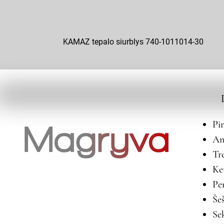
KAMAZ tepalo siurblys 740-1011014-30
Pi
An
Tr
Ke
Pe
Še
Se