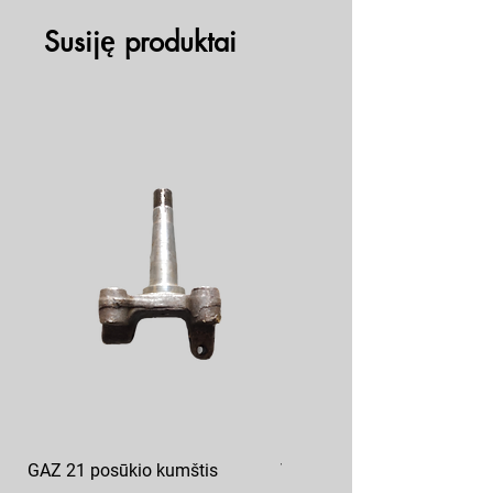
Susiję produktai
GAZ 21 posūkio kumštis
Variklio vožtuvas GAZ 24