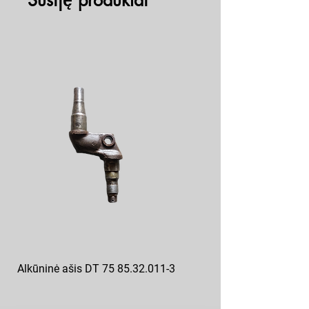
Susiję produktai
Alkūninė ašis DT 75 85.32.011-3
Posūkio kumštis ZIL 130