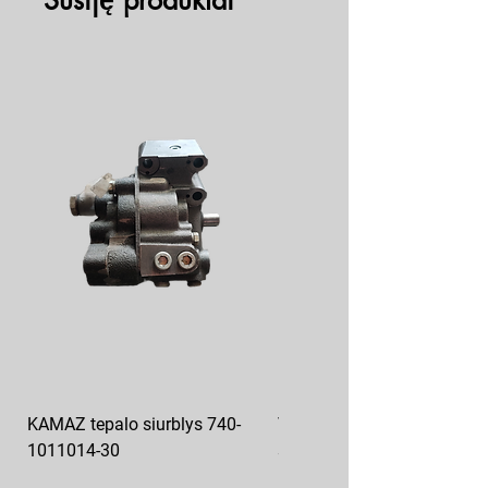
Susiję produktai
KAMAZ tepalo siurblys 740-
VAZ pečiuko ventiliatoriaus
1011014-30
sparnuotė 2108-8101130