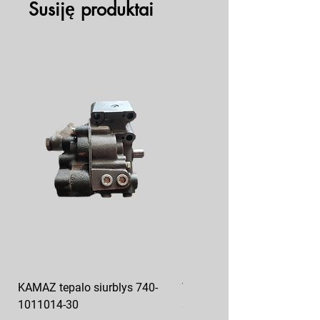
Metalinis lagaminas
Susiję produktai
KAMAZ tepalo siurblys 740-
VAZ pečiuko ventiliatoriaus
1011014-30
sparnuotė 2108-8101130