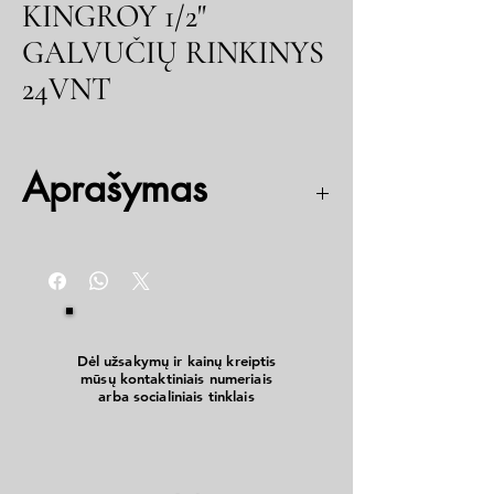
KINGROY 1/2"
GALVUČIŲ RINKINYS
24VNT
Aprašymas
18 vnt. 1/2“ Galvutės 10, 11, 12, 13, 14, 15, 16, 17,
18, 19, 20, 21, 22, 23, 24, 27, 30, 32 mm
2 vnt. 1/2“ Prailgintojas 125 mm, 250 mm
1 vnt. 1/2“ Galvutė žvakei 21 mm
1 vnt. 1/2“ Universalus šarnyras
1 vnt. 1/2" Rankena su slankiojančiu kvadratu
Dėl užsakymų ir kainų kreiptis
mūsų kontaktiniais numeriais
250 mm
arba socialiniais tinklais
1 vnt. 1/2" Rankena su lanksčiu kvadratu 350
mm
1 vnt. 1/2" Terkšlė
Medžiaga CR-V