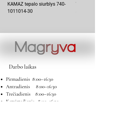
KAMAZ tepalo siurblys 740-
VAZ pečiuko ventiliatoriaus
1011014-30
sparnuotė 2108-8101130
Darbo laikas
Pirmadienis 8 :00–16:30
Antradienis 8 :00–16:30
Trečiadienis 8 :00–16:30
Ketvirtadienis 8 :00–16:30
Penktadienis 8 :00–16:30
Šeštadienis 9:00–13:00
Sekmadienis Nedirbame