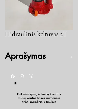
Hidraulinis keltuvas 2T
Aprašymas
Gamintojas: Torin Big Red
Keliamoji galia 2 t
Min aukštis: 168 mm
Max aukštis 316 mm
Atitinka TUV, GS, CE standartus
Dėl užsakymų ir kainų kreiptis
mūsų kontaktiniais numeriais
arba socialiniais tinklais