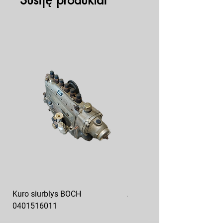
Susiję produktai
Kuro siurblys BOCH
Aukšto slėgio kuro siurblys
0401516011
10x10-03