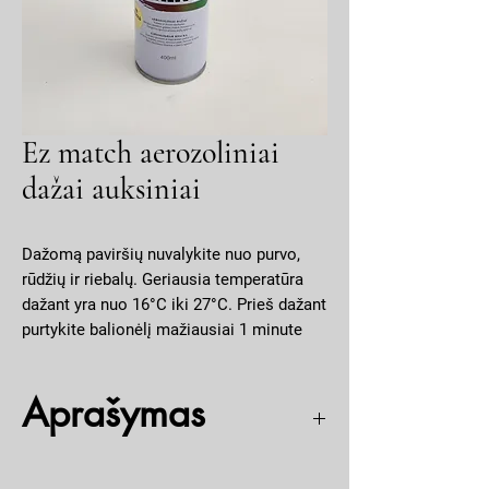
Ez match aerozoliniai
dažai auksiniai
Dažomą paviršių nuvalykite nuo purvo,
rūdžių ir riebalų. Geriausia temperatūra
dažant yra nuo 16°C iki 27°C. Prieš dažant
purtykite balionėlį mažiausiai 1 minute
kad dažai gerai susimaišytų. Dažus
purkšti iš 20-25 cm nuotolio. Kad išvengti
Aprašymas
nubėgimu geriau dažyti kelis kartu
plonesniu sluoksniu.
Greitai džiūstantys. Metalui, medienai, betonui,