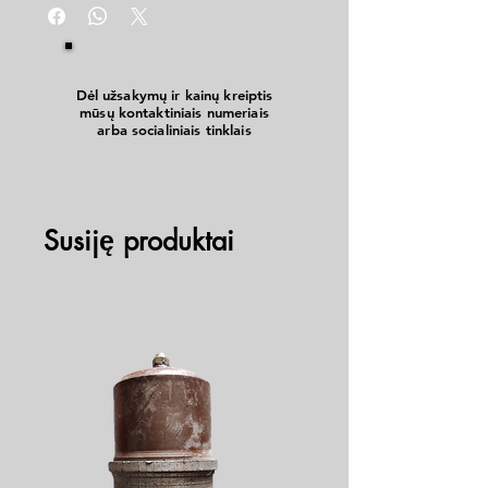
plastmasei, gipsui ir t.t. Vidaus ir lauko darbams.
Dėl užsakymų ir kainų kreiptis
mūsų kontaktiniais numeriais
arba socialiniais tinklais
Susiję produktai