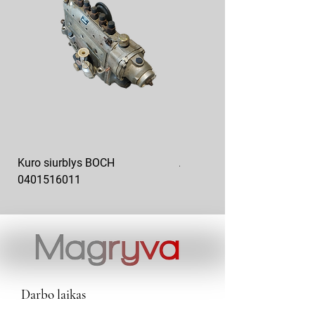
Kuro siurblys BOCH
Aukšto slėgio kuro siurblys
0401516011
10x10-03
Darbo laikas