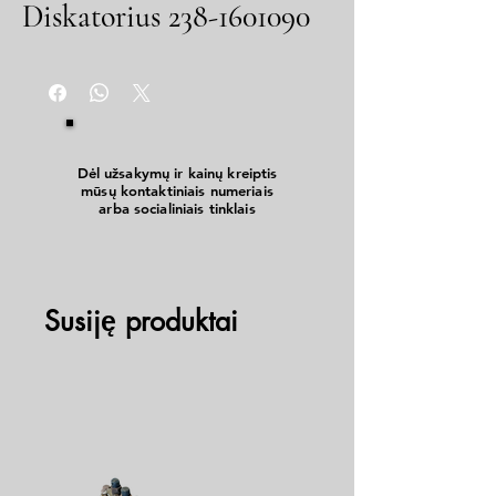
Diskatorius 238-1601090
Dėl užsakymų ir kainų kreiptis
mūsų kontaktiniais numeriais
arba socialiniais tinklais
Susiję produktai