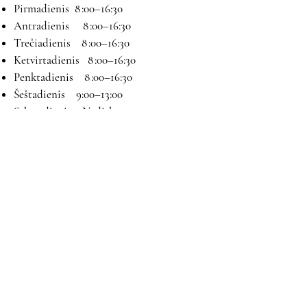
Pirmadienis 8 :00–16:30
Antradienis 8 :00–16:30
Trečiadienis 8 :00–16:30
Ketvirtadienis 8 :00–16:30
Penktadienis 8 :00–16:30
Šeštadienis 9:00–13:00
Sekmadienis Nedirbame
Kontaktai
El paštas:
magryva@magryva.lt
Adresas: Pramonės g. 9b. Šiauliai
Tel:
(0-41) 540733
Mob tel:
+37069958583
+37069927817