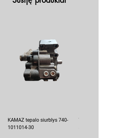
Susiję produktai
KAMAZ tepalo siurblys 740-
VAZ pečiuko ventiliatoriaus
1011014-30
sparnuotė 2108-8101130