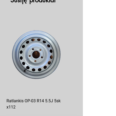
Susiję produktai
Ratlankis OP-03 R14 5.5J 5sk
Ratlankis op-04 R13 4.5J
x112
5sk*112