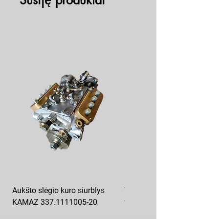
Susiję produktai
Aukšto slėgio kuro siurblys
T-150 kuro filtras smulkaus
KAMAZ 337.1111005-20
valymo FT-150