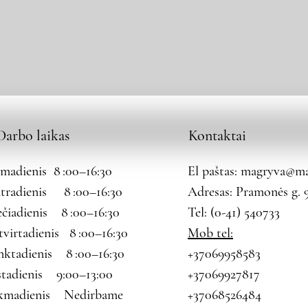
Darbo laikas
Kontaktai
rmadienis 8 :00–16:30
El paštas:
magryva@mag
tradienis 8 :00–16:30
Adresas: Pramonės g. 9
ečiadienis 8 :00–16:30
Tel: (0-41) 540733
tvirtadienis 8 :00–16:30
Mob tel:
nktadienis 8 :00–16:30
+37069958583
štadienis 9:00–13:00
+37069927817
kmadienis Nedirbame
+37068526484