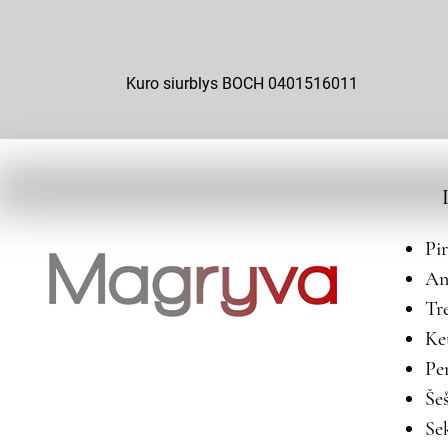
Kuro siurblys BOCH 0401516011
Pi
An
Tr
Ke
Pe
Še
Se