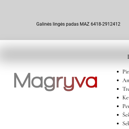
Galinės lingės padas MAZ 6418-2912412
Pi
An
Tr
Ke
Pe
Še
Se