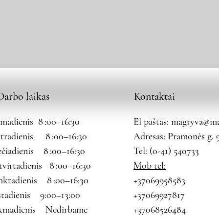
Darbo laikas
Kontaktai
rmadienis 8 :00–16:30
El paštas:
magryva@mag
tradienis 8 :00–16:30
Adresas: Pramonės g. 9
ečiadienis 8 :00–16:30
Tel: (0-41) 540733
tvirtadienis 8 :00–16:30
Mob tel:
nktadienis 8 :00–16:30
+37069958583
štadienis 9:00–13:00
+37069927817
kmadienis Nedirbame
+37068526484