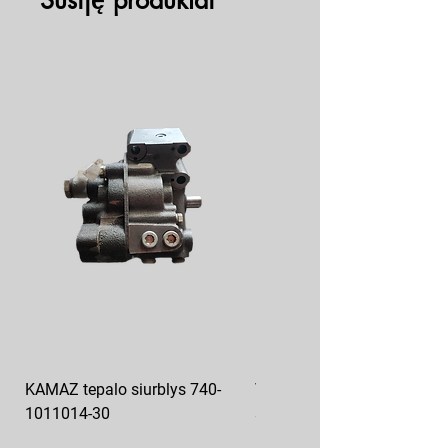
Susiję produktai
KAMAZ tepalo siurblys 740-
VAZ pečiuko ventiliatoriaus
1011014-30
sparnuotė 2108-8101130