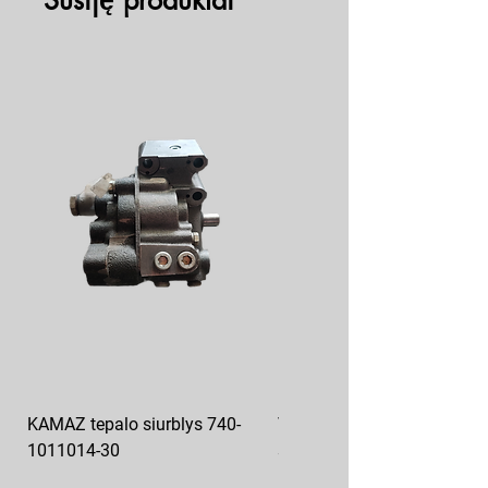
Susiję produktai
KAMAZ tepalo siurblys 740-
VAZ pečiuko ventiliatoriaus
1011014-30
sparnuotė 2108-8101130