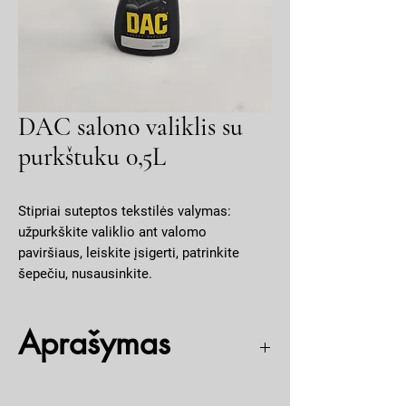
DAC salono valiklis su
purkštuku 0,5L
Stipriai suteptos tekstilės valymas:
užpurkškite valiklio ant valomo
paviršiaus, leiskite įsigerti, patrinkite
šepečiu, nusausinkite.
Aprašymas
Salono valiklis specialiai sukurtas stipriai