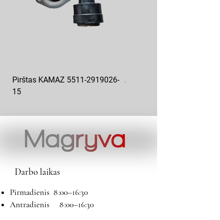
Pirštas KAMAZ 5511-2919026-
Aukšto slėgio kuro siurblys
15
KAMAZ 337.1111005-20
Darbo laikas
Pirmadienis 8 :00–16:30
Antradienis 8 :00–16:30
Trečiadienis 8 :00–16:30