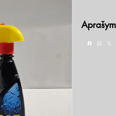
Aprašym
Pažangi SiO2 nanotechno
Paskirtis: paryškina auto
blizgesį, minkštumą, ilg
savybės apsaugo pavirši
naudoti ant dažytų autom
plastikinių dalių.