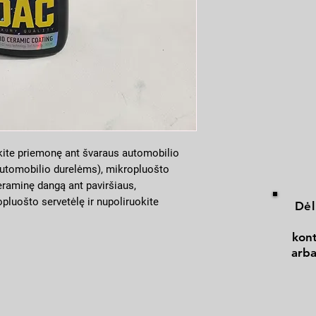
kite priemonę ant švaraus automobilio
automobilio durelėms), mikropluošto
keraminę dangą ant paviršiaus,
pluošto servetėlę ir nupoliruokite
Dėl
udokite ant karštų paviršių.
kont
arba