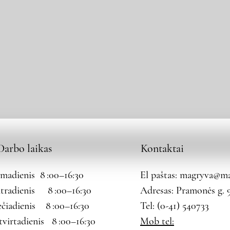
Darbo laikas
Kontaktai
rmadienis 8 :00–16:30
El paštas:
magryva@mag
tradienis 8 :00–16:30
Adresas: Pramonės g. 9
ečiadienis 8 :00–16:30
Tel: (0-41) 540733
tvirtadienis 8 :00–16:30
Mob tel: