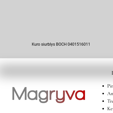
Kuro siurblys BOCH 0401516011
Pi
An
Tr
Ke