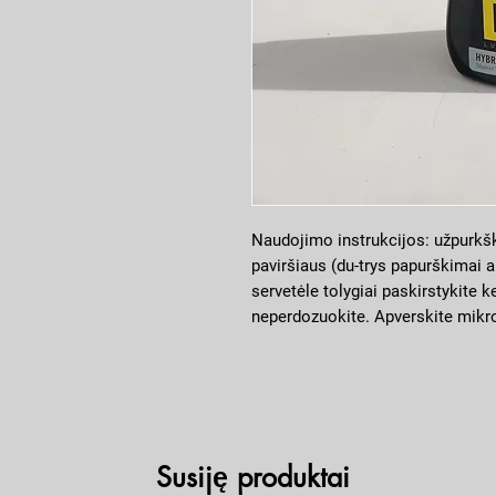
Naudojimo instrukcijos: užpurkš
paviršiaus (du-trys papurškimai 
servetėle tolygiai paskirstykite 
neperdozuokite. Apverskite mikro
paviršių. Dirbkite pavėsyje. Nena
Susiję produktai