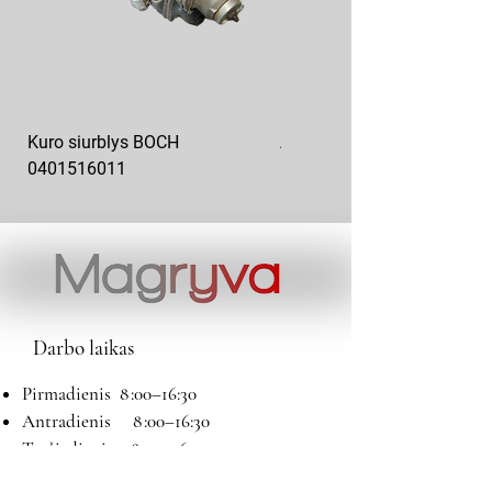
Kuro siurblys BOCH
Aukšto slėgio kuro siurblys
0401516011
10x10-03
Darbo laikas
Pirmadienis 8 :00–16:30
Antradienis 8 :00–16:30
Trečiadienis 8 :00–16:30
Ketvirtadienis 8 :00–16:30