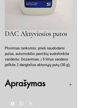
DAC Aktyviosios putos
Plovimas rankomis: prieš naudodami
putas, automobilio paviršių sudrėkinkite
vandeniu. Dozavimas: į 5 litrus vandens
įpilkite 2 dangtelius aktyviųjų putų (30 g),
gerai išmaišykite; padenkite automobilį
putomis, švelnia kempine kruopščiai
Aprašymas
nutrinkite nešvarumus, nuplaukite ir
nusausinkite automobilį.
DAC aktyviosios putos lengvai pašalina ne tik
Plovimas aukšto slėgio plovimo įrenginiu:
purvą, bet ir vabzdžių, tepalo likučius, negadina
prieš naudodami putas, automobilio
chromuotų automobilio apdailos detalių, tinka