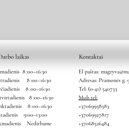
Darbo laikas
Kontaktai
rmadienis 8 :00–16:30
El paštas:
magryva@mag
tradienis 8 :00–16:30
Adresas: Pramonės g. 9
ečiadienis 8 :00–16:30
Tel: (0-41) 540733
tvirtadienis 8 :00–16:30
Mob tel:
nktadienis 8 :00–16:30
+37069958583
štadienis 9:00–13:00
+37069927817
kmadienis Nedirbame
+37068526484