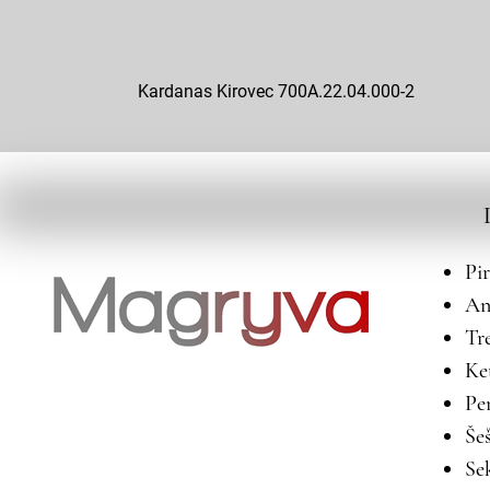
Kardanas Kirovec 700A.22.04.000-2
Pi
An
Tr
Ke
Pe
Še
Se