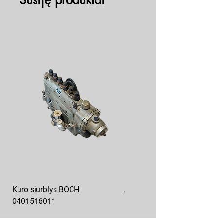
Susiję produktai
Kuro siurblys BOCH
Aukšto slėgio kuro siurblys
0401516011
10x10-03