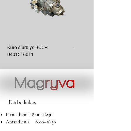
Kuro siurblys BOCH
Aukšto slėgio kuro siurblys
0401516011
10x10-03
Darbo laikas
Pirmadienis 8 :00–16:30
Antradienis 8 :00–16:30
Trečiadienis 8 :00–16:30