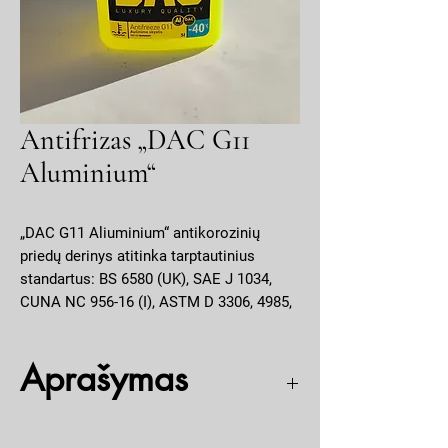
Antifrizas „DAC G11
Aluminium“
„DAC G11 Aliuminium“ antikorozinių
priedų derinys atitinka tarptautinius
standartus: BS 6580 (UK), SAE J 1034,
CUNA NC 956-16 (I), ASTM D 3306, 4985,
FVV Heft R 443 (D), JIS K 2234 (J), UNE
26361-88 (E), NATO S 759, Afnor R 15/601
Aprašymas
(F), KSM 2142 (K), EMPA (CH), E/L 1415c
(MIL Italy). Atitinka reikalavimus:
Porsche/VW/Audi/Seat/Skoda TL 774 C,
Šiuolaikiškas aušinimo skystis skirtas lengvųjų ir
Mercedes DBL 7700, Ford ESD M97 B49-