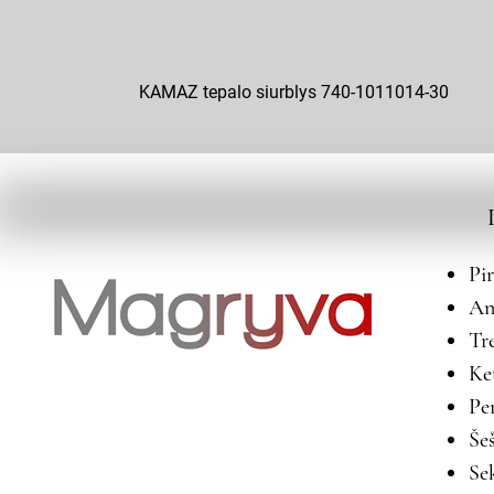
KAMAZ tepalo siurblys 740-1011014-30
Pi
An
Tr
Ke
Pe
Še
Se