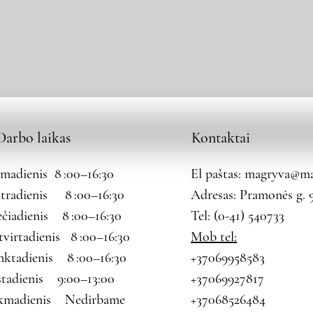
Darbo laikas
Kontaktai
rmadienis 8 :00–16:30
El paštas:
magryva@mag
tradienis 8 :00–16:30
Adresas: Pramonės g. 9
ečiadienis 8 :00–16:30
Tel: (0-41) 540733
tvirtadienis 8 :00–16:30
Mob tel:
nktadienis 8 :00–16:30
+37069958583
štadienis 9:00–13:00
+37069927817
kmadienis Nedirbame
+37068526484