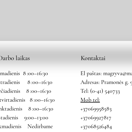
Darbo laikas
Kontaktai
rmadienis 8 :00–16:30
El paštas:
magryva@mag
tradienis 8 :00–16:30
Adresas: Pramonės g. 9
ečiadienis 8 :00–16:30
Tel: (0-41) 540733
tvirtadienis 8 :00–16:30
Mob tel:
nktadienis 8 :00–16:30
+37069958583
štadienis 9:00–13:00
+37069927817
kmadienis Nedirbame
+37068526484