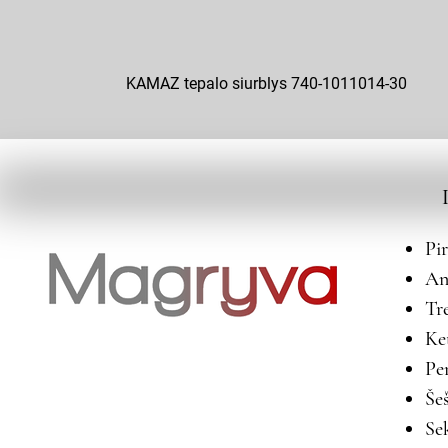
KAMAZ tepalo siurblys 740-1011014-30
Pi
An
Tr
Ke
Pe
Še
Se