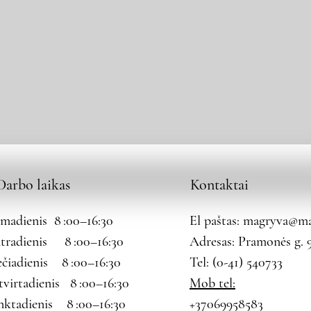
Darbo laikas
Kontaktai
rmadienis 8 :00–16:30
El paštas:
magryva@mag
tradienis 8 :00–16:30
Adresas: Pramonės g. 9
ečiadienis 8 :00–16:30
Tel: (0-41) 540733
tvirtadienis 8 :00–16:30
Mob tel:
nktadienis 8 :00–16:30
+37069958583