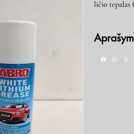
ličio tepalas 
Aprašym
Plačios paskirties, gali
buityje. Puikiai sutepa 
rūdžių. Neužšąla, nenuva
tinka vyriams, spynoms,
valytuvų mechanizmams,
šliaužikliams, garažo va
ventiliatoriams, langams,