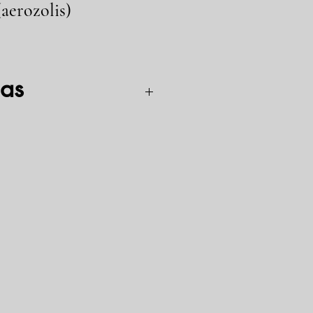
(aerozolis)
as
 būti naudojamas tiek gamyboje, tiek
visus metalus. Apsaugo nuo korozijos ir
rva, neišdžiūva ir nenusiplauna. Idealiai
 antenoms, spidometro trosams,
 stiklo keltuvams, sėdynių
rtams, įvairiems sodo įrankiams,
 dviračiams ir t.t.