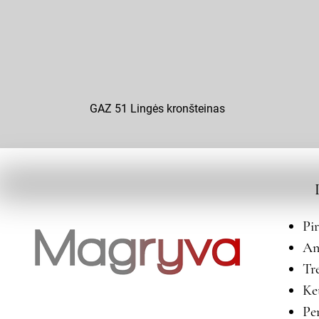
GAZ 51 Lingės kronšteinas
Pi
An
Tr
Ke
Pe