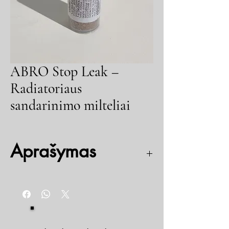
ABRO Stop Leak –
Radiatoriaus
sandarinimo milteliai
Aprašymas
Naudojami įvairių aušinimo sistemos nutekėjimų
pašalinimui. Tinka naudoti su visų tipų
radiatoriais ir aušinimo skysčiais. Sandarinimo
milteliai lėtai beriami į šiltą aušinimo sistemą su
įjungtu varikliu. Po to, papildžius skysčio ir