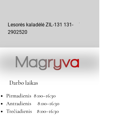
Lesorės kaladėlė ZIL-131 131-
Variklio pagalvė kairė MAZ
2902520
6422-1001043
Darbo laikas
Pirmadienis 8 :00–16:30
Antradienis 8 :00–16:30
Trečiadienis 8 :00–16:30
Ketvirtadienis 8 :00–16:30
Penktadienis 8 :00–16:30
Šeštadienis 9:00–13:00