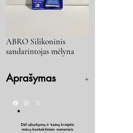
ABRO Silikoninis
sandarintojas mėlyna
Aprašymas
Skirtas remontuoti arba pakeisti beveik visas
tarpinės esančias automobilyje. Aukštos kokybės
sandarintojas lengvai formuojamas, atlaiko
suspaudimą, tempimą ir sukimą. Visiškai
atsparus alyvoms, vandeniui ir aušinimo skysčiui.
Pasižymi dideliu atsparumu benzinui ir stabdžių
Dėl užsakymų ir kainų kreiptis
mūsų kontaktiniais numeriais
skysčiams.