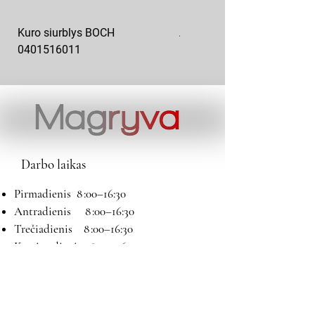
Kuro siurblys BOCH
Aukšto slėgio kuro siurblys
0401516011
10x10-03
Darbo laikas
Pirmadienis 8 :00–16:30
Antradienis 8 :00–16:30
Trečiadienis 8 :00–16:30
Ketvirtadienis 8 :00–16:30
Penktadienis 8 :00–16:30
Šeštadienis 9:00–13:00
Sekmadienis Nedirbame