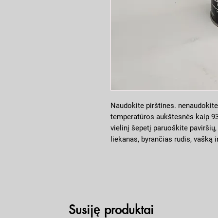
Naudokite pirštines. nenaudokite 
temperatūros aukštesnės kaip 93
vielinį šepetį paruoškite paviršių
liekanas, byrančias rudis, vašką i
paviršių vandeniu ir gerai išdžiov
apsaugokite aplinkinius paviršiu
naudokite esant temperatūrai nuo
60%. Prieš naudojimą suplakite b
10 sekundžių karta per minutę. P
Susiję produktai
Kad išvengri nubėgimų patartina 
pertrauka ne daugiau kaip 2 minu