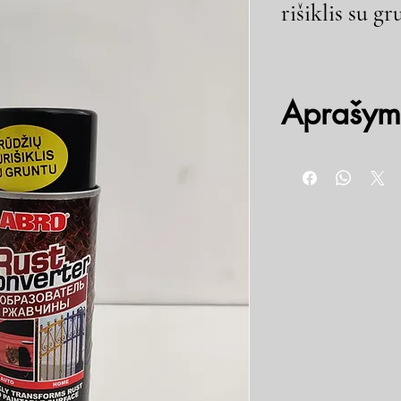
rišiklis su g
Aprašym
Greitai neutralizuoja rū
atsiradimui. Purškiamas 
reaguodamas su rūdimis 
atsparia apsaugine danga