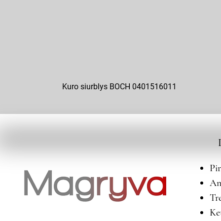
Kuro siurblys BOCH 0401516011
Pi
An
Tr
Ke