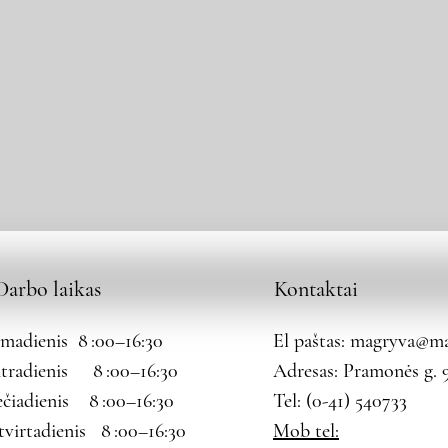
Darbo laikas
Kontaktai
rmadienis 8 :00–16:30
El paštas:
magryva@mag
tradienis 8 :00–16:30
Adresas: Pramonės g. 9
ečiadienis 8 :00–16:30
Tel: (0-41) 540733
tvirtadienis 8 :00–16:30
Mob tel: