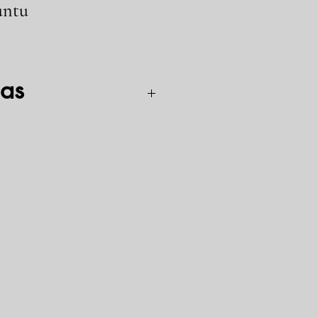
runtu
as
dis ir užkerta kelią jų pakartotiniam
preparatas yra skaidrios spalvos, kuris
virsta juodos spalvos, vandeniui
, kurią galima dažyti.