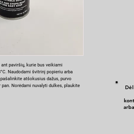
ant paviršių, kurie bus veikiami
°C. Naudodami švitrinį popieriu arba
, pašalinkite atšokusius dažus, purvo
r pan. Norėdami nuvalyti dulkes, plaukite
Dėl
inkite. Lipnios juostos pagalba
s nuo aerozolio patekimo. Preparatą
kont
 15 iki +30°C ir oro drėgmei mažiau negu
arba
uteliuką 1 minute. Pakartotinai plakama
urškite atstumu 20-25 cm nuo paviršiaus.
purkšti kelis plonus sluoksnius su
tes tarp sluoksnių. Po paskutinio