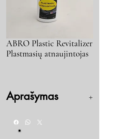
ABRO Plastic Revitalizer
Plastmasių atnaujintojas
Aprašymas
Atnaujina išblukusi plastiką ir gumą, bamperius ir
apdailos detales. Atstumia dulkes, grąžina
originalią išvaizdą ir apsaugo nuo UV
spindulių.
Talpa – 0,2L.