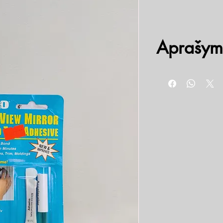
Aprašym
Sukurti klijuoti metalą p
Automobilistai šiuos kli
klijavimui. Buityje ir b
metalinių elementų klija
ABRO veidrodėlių klijai 
vibracijai. Pakuotėje yra
Klijų naudojimui nereik
priklijuoti metalą prie s
į klijuojamo metalinio 
metalinio paviršiaus netu
medžiagų, paviršius turi 