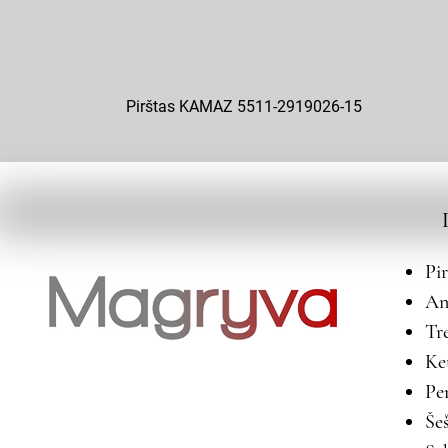
Pirštas KAMAZ 5511-2919026-15
Pi
An
Tr
Ke
Pe
Še