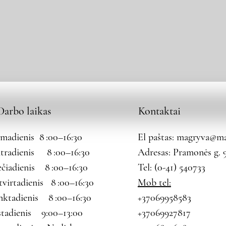
Darbo laikas
Kontaktai
rmadienis 8 :00–16:30
El paštas:
magryva@mag
tradienis 8 :00–16:30
Adresas: Pramonės g. 9
ečiadienis 8 :00–16:30
Tel: (0-41) 540733
tvirtadienis 8 :00–16:30
Mob tel:
nktadienis 8 :00–16:30
+37069958583
štadienis 9:00–13:00
+37069927817