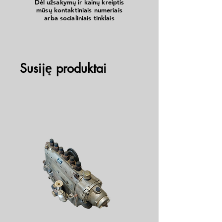
Dėl užsakymų ir kainų kreiptis
mūsų kontaktiniais numeriais
arba socialiniais tinklais
Susiję produktai