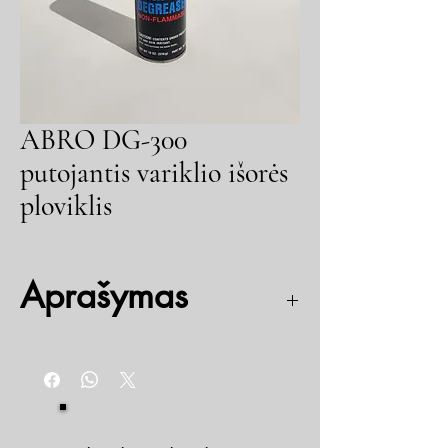
ABRO DG-300
putojantis variklio išorės
ploviklis
Aprašymas
Tai ypatingai efektyvių valiklių ir skiediklių
koncentratas. Jis lengvai pašalina nešvarumus,
tame tarpe ir tepalus nuo visų tipų variklių, pavarų
dėžių ir t.t. Priemonė purškiama ant šilto variklio,
palaukus 5 min. nuplaunama vandens srove.