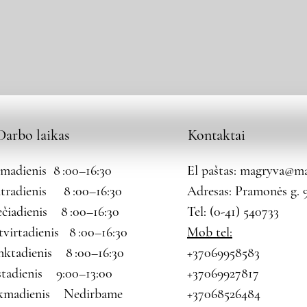
Darbo laikas
Kontaktai
rmadienis 8 :00–16:30
El paštas:
magryva@mag
tradienis 8 :00–16:30
Adresas: Pramonės g. 9
ečiadienis 8 :00–16:30
Tel: (0-41) 540733
tvirtadienis 8 :00–16:30
Mob tel:
nktadienis 8 :00–16:30
+37069958583
štadienis 9:00–13:00
+37069927817
kmadienis Nedirbame
+37068526484