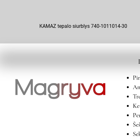
KAMAZ tepalo siurblys 740-1011014-30
Pi
An
Tr
Ke
Pe
Še
Se