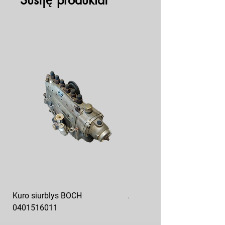
Susiję produktai
Kuro siurblys BOCH
Aukšto slėgio kuro siurblys
0401516011
10x10-03