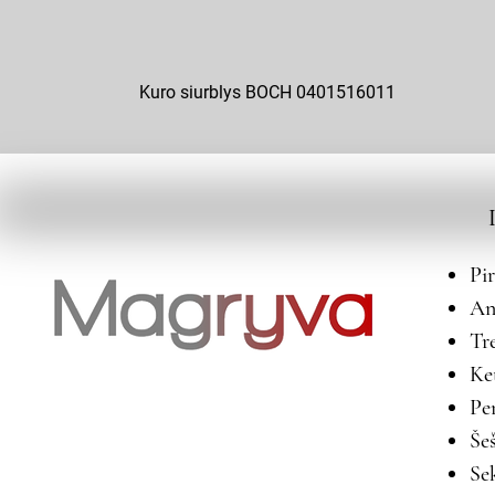
Kuro siurblys BOCH 0401516011
Pi
An
Tr
Ke
Pe
Še
Se