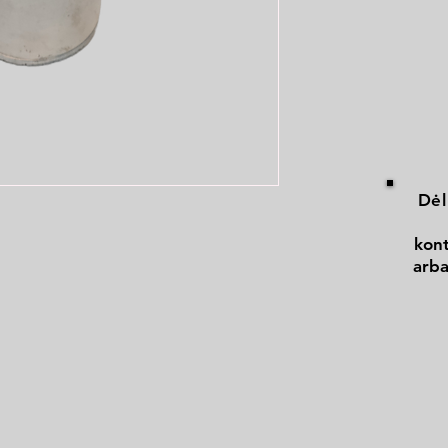
Dėl
kont
arba