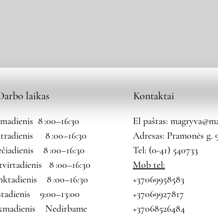
Darbo laikas
Kontaktai
rmadienis 8 :00–16:30
El paštas:
magryva@mag
tradienis 8 :00–16:30
Adresas: Pramonės g. 9
ečiadienis 8 :00–16:30
Tel: (0-41) 540733
tvirtadienis 8 :00–16:30
Mob tel:
nktadienis 8 :00–16:30
+37069958583
štadienis 9:00–13:00
+37069927817
kmadienis Nedirbame
+37068526484