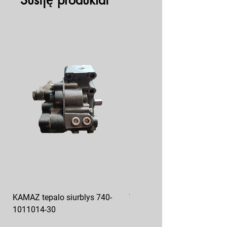
Susiję produktai
KAMAZ tepalo siurblys 740-
VAZ pečiuko ventiliatoriaus
1011014-30
sparnuotė 2108-8101130