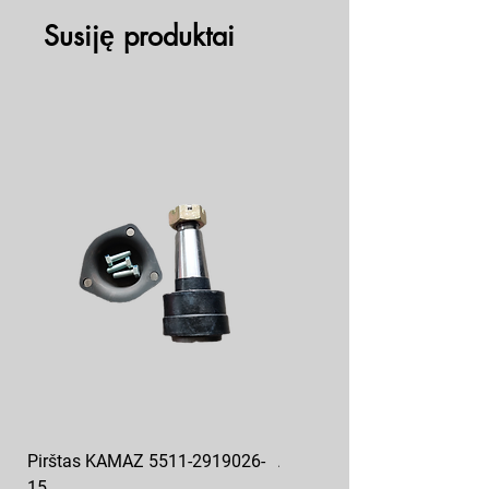
Susiję produktai
Pirštas KAMAZ 5511-2919026-
Aukšto slėgio kuro siurblys
15
KAMAZ 337.1111005-20