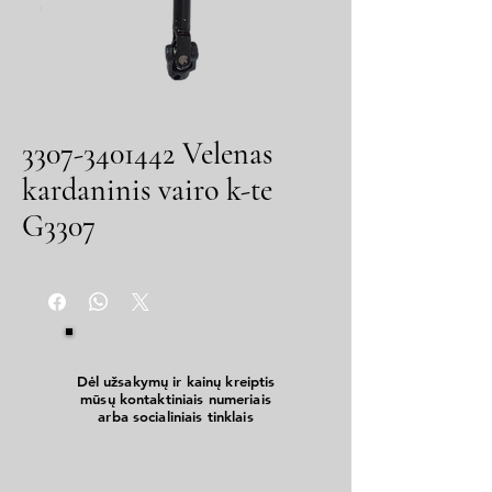
3307-3401442 Velenas
kardaninis vairo k-te
G3307
Dėl užsakymų ir kainų kreiptis
mūsų kontaktiniais numeriais
arba socialiniais tinklais