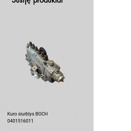
Susiję produktai
Kuro siurblys BOCH
Aukšto slėgio kuro siurblys
0401516011
10x10-03