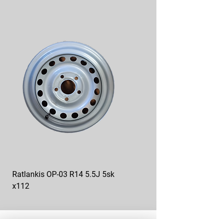
Ratlankis OP-03 R14 5.5J 5sk
Ratlankis op-04 R13 4.5J
x112
5sk*112