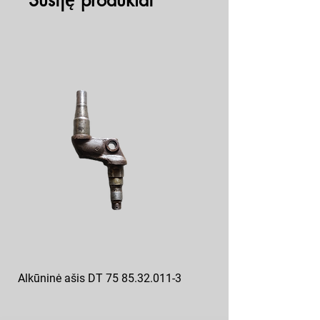
Susiję produktai
Alkūninė ašis DT 75 85.32.011-3
Posūkio kumštis ZIL 130