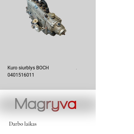
Kuro siurblys BOCH
Aukšto slėgio kuro siurblys
0401516011
10x10-03
Darbo laikas