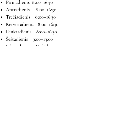
Pirmadienis 8 :00–16:30
Antradienis 8 :00–16:30
Trečiadienis 8 :00–16:30
Ketvirtadienis 8 :00–16:30
Penktadienis 8 :00–16:30
Šeštadienis 9:00–13:00
Sekmadienis Nedirbame
Kontaktai
El paštas:
magryva@magryva.lt
Adresas: Pramonės g. 9b. Šiauliai
Tel:
(0-41) 540733
Mob tel:
+37069958583
+37069927817