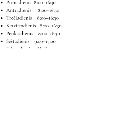
Pirmadienis 8 :00–16:30
Antradienis 8 :00–16:30
Trečiadienis 8 :00–16:30
Ketvirtadienis 8 :00–16:30
Penktadienis 8 :00–16:30
Šeštadienis 9:00–13:00
Sekmadienis Nedirbame
Kontaktai
El paštas:
magryva@magryva.lt
Adresas: Pramonės g. 9b. Šiauliai
Tel:
(0-41) 540733
Mob tel:
+37069958583
+37069927817