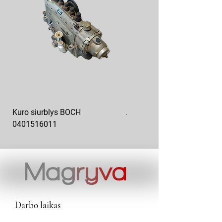
Kuro siurblys BOCH
Aukšto slėgio kuro siurblys
0401516011
10x10-03
Darbo laikas