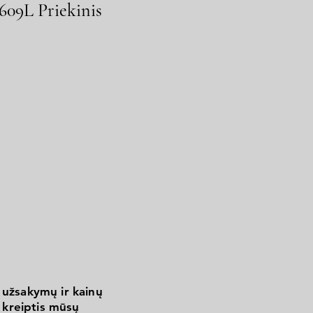
09L Priekinis
 užsakymų ir kainų
kreiptis mūsų