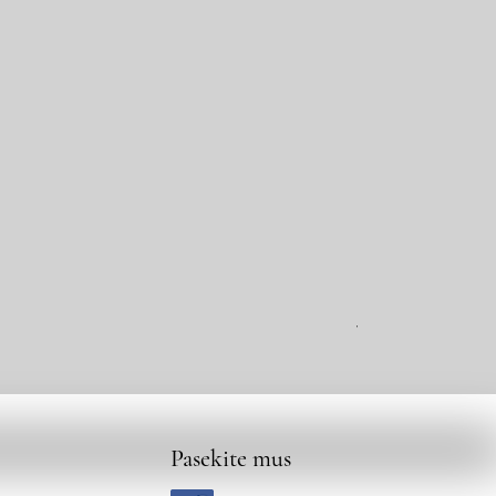
VAZ pečiuko vent
Pasekite mus