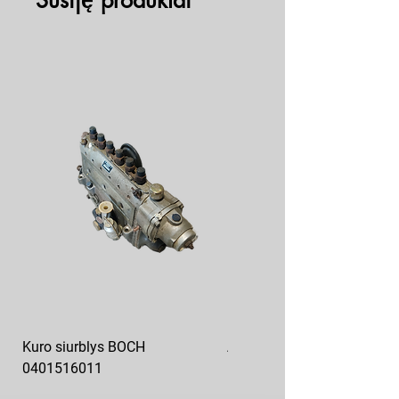
Susiję produktai
Kuro siurblys BOCH
Aukšto slėgio kuro siurblys
0401516011
10x10-03