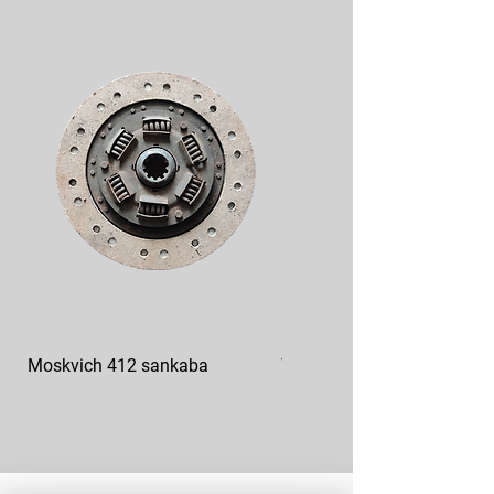
Moskvich 412 sankaba
Tepalo siurblys GAZ 53 66