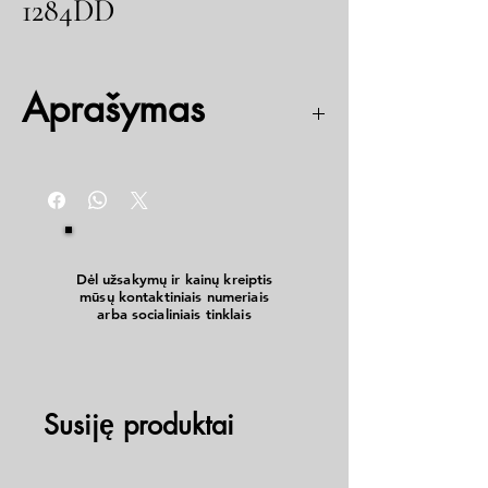
1284DD
Aprašymas
12/24v
IP 66/68
Dėl užsakymų ir kainų kreiptis
mūsų kontaktiniais numeriais
arba socialiniais tinklais
Susiję produktai