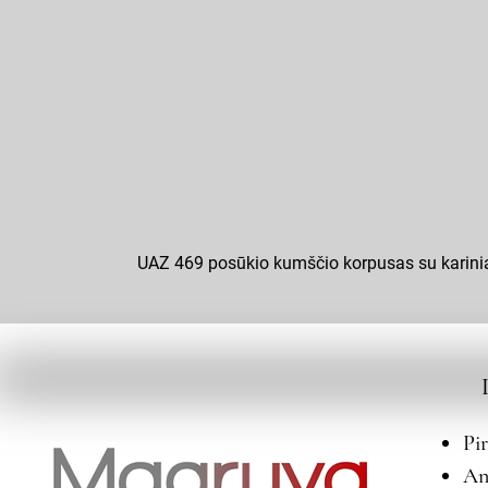
UAZ 469 posūkio kumščio korpusas su karini
Pi
An