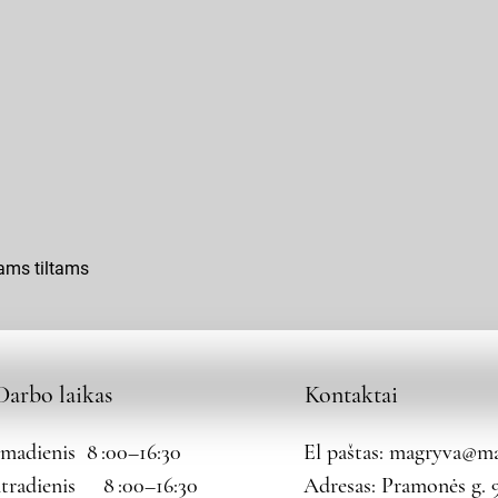
ams tiltams
Darbo laikas
Kontaktai
rmadienis 8 :00–16:30
El paštas:
magryva@mag
tradienis 8 :00–16:30
Adresas: Pramonės g. 9