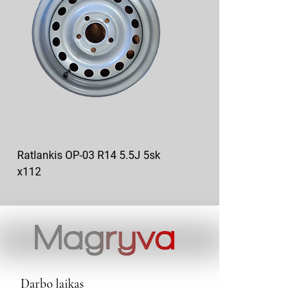
Ratlankis OP-03 R14 5.5J 5sk
Ratlankis op-04 R13 4.5J
x112
5sk*112
Darbo laikas