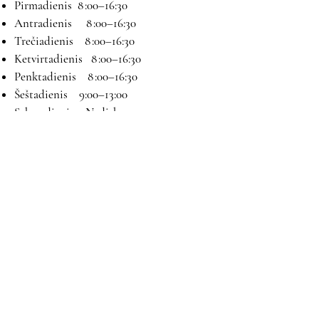
Pirmadienis 8 :00–16:30
Antradienis 8 :00–16:30
Trečiadienis 8 :00–16:30
Ketvirtadienis 8 :00–16:30
Penktadienis 8 :00–16:30
Šeštadienis 9:00–13:00
Sekmadienis Nedirbame
Kontaktai
El paštas:
magryva@magryva.lt
Adresas: Pramonės g. 9b. Šiauliai
Tel:
(0-41) 540733
Mob tel:
+37069958583
+37069927817